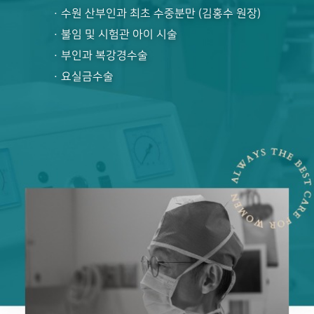
· 수원 산부인과 최초 수중분만 (김홍수 원장)
· 불임 및 시험관 아이 시술
· 부인과 복강경수술
· 요실금수술