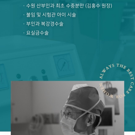
· 수원 산부인과 최초 수중분만 (김홍수 원장)
· 불임 및 시험관 아이 시술
· 부인과 복강경수술
· 요실금수술