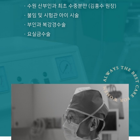
· 수원 산부인과 최초 수중분만 (김홍수 원장)
· 불임 및 시험관 아이 시술
· 부인과 복강경수술
· 요실금수술